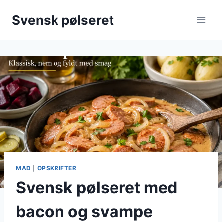
Fortsæt
Svensk pølseret
til
indhold
MAD
|
OPSKRIFTER
Svensk pølseret med
bacon og svampe