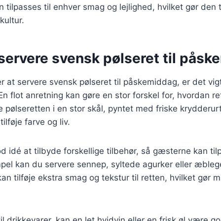
n tilpasses til enhver smag og lejlighed, hvilket gør den 
ultur.
t servere svensk pølseret til pås
 at servere svensk pølseret til påskemiddag, er det vig
n flot anretning kan gøre en stor forskel for, hvordan re
e pølseretten i en stor skål, pyntet med friske krydderur
tilføje farve og liv.
d idé at tilbyde forskellige tilbehør, så gæsterne kan ti
pel kan du servere sennep, syltede agurker eller æblege
n tilføje ekstra smag og tekstur til retten, hvilket gør 
 drikkevarer, kan en let hvidvin eller en frisk øl være god