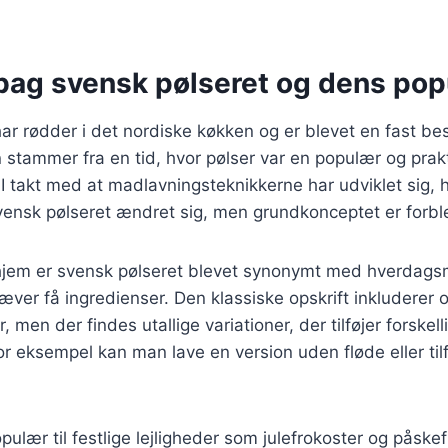
bag svensk pølseret og dens popu
ar rødder i det nordiske køkken og er blevet en fast b
 stammer fra en tid, hvor pølser var en populær og prak
 I takt med at madlavningsteknikkerne har udviklet sig, 
svensk pølseret ændret sig, men grundkonceptet er forb
jem er svensk pølseret blevet synonymt med hverdags
æver få ingredienser. Den klassiske opskrift inkluderer o
r, men der findes utallige variationer, der tilføjer forskell
 eksempel kan man lave en version uden fløde eller til
pulær til festlige lejligheder som julefrokoster og påske