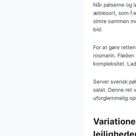
Når pølserne og l
æblesort, som f.e
simre sammen med 
bid.
For at gøre rette
rosmarin. Fløden 
kompleksitet. Lad
Server svensk pøl
salat. Denne ret 
uforglemmelig op
Variatione
lejlighede