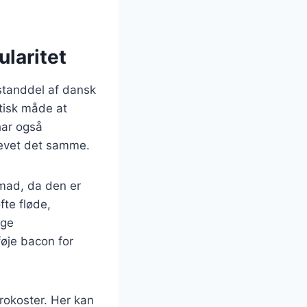
laritet
estanddel af dansk
tisk måde at
har også
levet det samme.
mad, da den er
fte fløde,
ige
føje bacon for
frokoster. Her kan