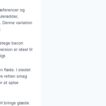
præferencer og
ulerødder,
n. Denne variation
.
 stege bacon
sion er ideel til
igt.
 fløde. I stedet
ive retten smag
er at spise
vil bringe glæde