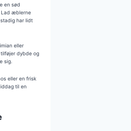
ne en sød
e. Lad æblerne
tadig har lidt
imian eller
tilføjer dybde og
e sig.
s eller en frisk
iddag til en
e