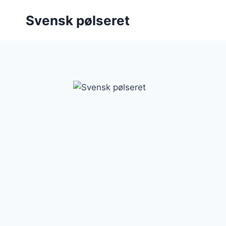
Fortsæt
Svensk pølseret
til
indhold