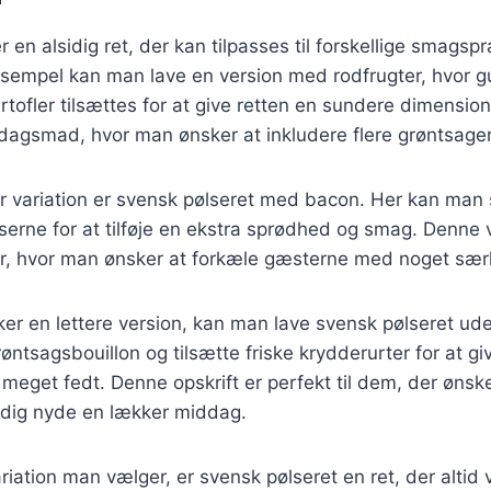
r en alsidig ret, der kan tilpasses til forskellige smags
eksempel kan man lave en version med rodfrugter, hvor g
rtofler tilsættes for at give retten en sundere dimensio
erdagsmad, hvor man ønsker at inkludere flere grøntsager
 variation er svensk pølseret med bacon. Her kan man
ne for at tilføje en ekstra sprødhed og smag. Denne ver
der, hvor man ønsker at forkæle gæsterne med noget særl
er en lettere version, kan man lave svensk pølseret uden
ntsagsbouillon og tilsætte friske krydderurter for at g
r meget fedt. Denne opskrift er perfekt til dem, der ønsk
dig nyde en lækker middag.
riation man vælger, er svensk pølseret en ret, der altid 