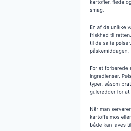
kartofler, fløde o
smag.
En af de unikke v
friskhed til rette
til de salte pølse
påskemiddagen, h
For at forberede 
ingredienser. Pøl
typer, såsom brat
gulerødder for at
Når man serverer 
kartoffelmos elle
både kan laves til