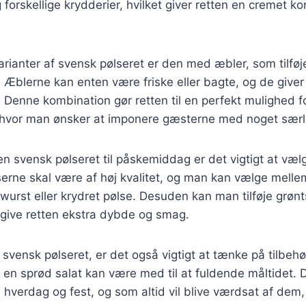
g forskellige krydderier, hvilket giver retten en cremet k
arianter af svensk pølseret er den med æbler, som tilfø
n. Æblerne kan enten være friske eller bagte, og de giver
r. Denne kombination gør retten til en perfekt mulighed f
vor man ønsker at imponere gæsterne med noget særli
en svensk pølseret til påskemiddag er det vigtigt at vælg
serne skal være af høj kvalitet, og man kan vælge mellem
wurst eller krydret pølse. Desuden kan man tilføje grøn
 give retten ekstra dybde og smag.
svensk pølseret, er det også vigtigt at tænke på tilbehø
r en sprød salat kan være med til at fuldende måltidet. D
 hverdag og fest, og som altid vil blive værdsat af dem, 