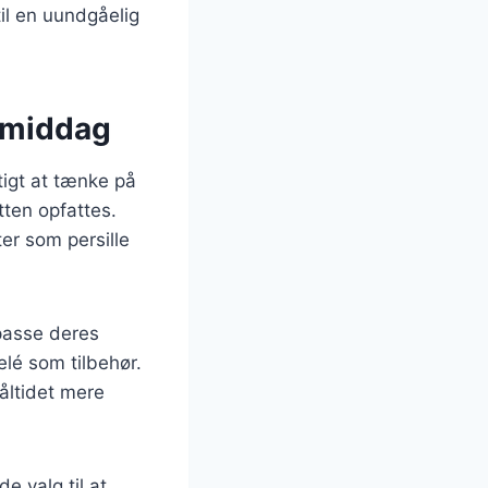
til en uundgåelig
kemiddag
tigt at tænke på
tten opfattes.
ter som persille
lpasse deres
lé som tilbehør.
måltidet mere
e valg til at