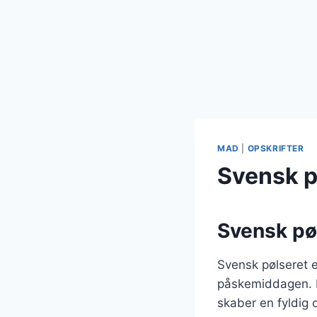
MAD
|
OPSKRIFTER
Svensk p
Svensk pøl
Svensk pølseret er
påskemiddagen. D
skaber en fyldig 