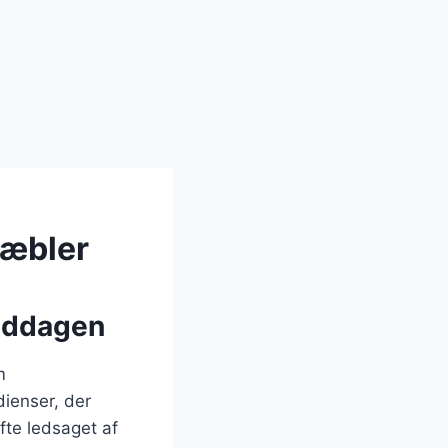
 æbler
middagen
m
ienser, der
fte ledsaget af