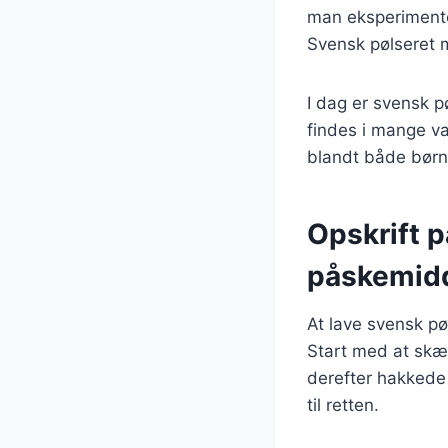
man eksperimenter
Svensk pølseret m
I dag er svensk p
findes i mange va
blandt både børn o
Opskrift p
påskemid
At lave svensk pø
Start med at skær
derefter hakkede 
til retten.