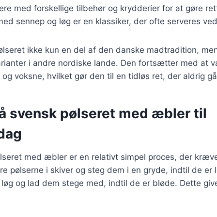
e med forskellige tilbehør og krydderier for at gøre ret
ed sennep og løg er en klassiker, der ofte serveres ved 
ølseret ikke kun en del af den danske madtradition, men
rianter i andre nordiske lande. Den fortsætter med at v
g voksne, hvilket gør den til en tidløs ret, der aldrig g
å svensk pølseret med æbler til
dag
lseret med æbler er en relativt simpel proces, der kræve
e pølserne i skiver og steg dem i en gryde, indtil de er 
løg og lad dem stege med, indtil de er bløde. Dette giv