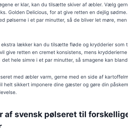
øgene er klar, kan du tilsætte skiver af æbler. Vælg ger
ks. Golden Delicious, for at give retten en dejlig sødm
pølserne i et par minutter, så de bliver let møre, men s
n ekstra lækker kan du tilsætte fløde og krydderier som t
vil give retten en cremet konsistens, mens krydderierne 
 det hele simre i et par minutter, så smagene kan bland
seret med æbler varm, gerne med en side af kartoffelmo
vil helt sikkert imponere dine gæster og gøre din påskem
levelse.
r af svensk pølseret til forskellig
r