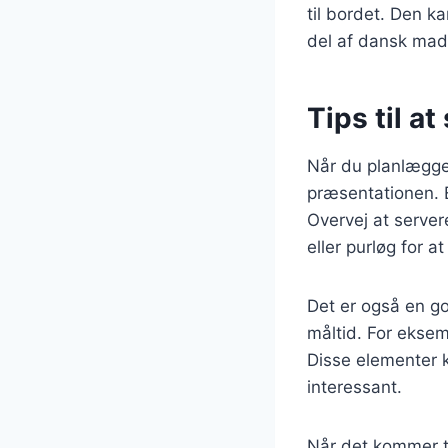
til bordet. Den ka
del af dansk madk
Tips til a
Når du planlægger
præsentationen. E
Overvej at server
eller purløg for at 
Det er også en go
måltid. For eksem
Disse elementer ka
interessant.
Når det kommer til