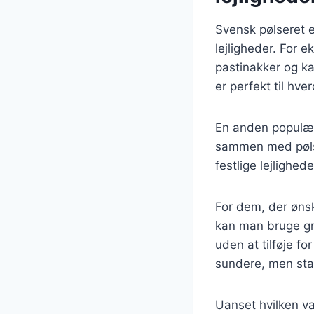
Svensk pølseret e
lejligheder. For 
pastinakker og ka
er perfekt til hv
En anden populær
sammen med pølser
festlige lejlighe
For dem, der ønsk
kan man bruge grø
uden at tilføje fo
sundere, men sta
Uanset hvilken va