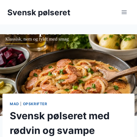
Fortsæt
Svensk pølseret
til
indhold
MAD
|
OPSKRIFTER
Svensk pølseret med
rødvin og svampe