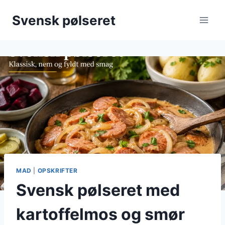
Fortsæt
Svensk pølseret
til
indhold
MAD
|
OPSKRIFTER
Svensk pølseret med
kartoffelmos og smør