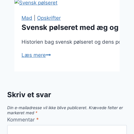
Mad
|
Opskrifter
Svensk pølseret med æg og fl
Historien bag svensk pølseret og dens populari
Svensk
Læs mere
pølseret
med
æg
og
Skriv et svar
flødeskum
Din e-mailadresse vil ikke blive publiceret.
Krævede felter er
markeret med
*
Kommentar
*