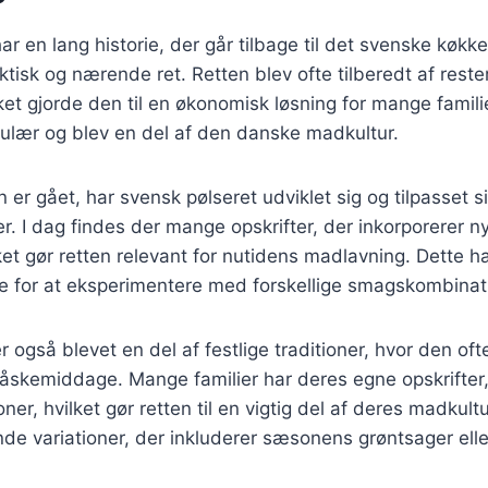
ar en lang historie, der går tilbage til det svenske køkk
tisk og nærende ret. Retten blev ofte tilberedt af reste
lket gjorde den til en økonomisk løsning for mange famili
pulær og blev en del af den danske madkultur.
en er gået, har svensk pølseret udviklet sig og tilpasset
 I dag findes der mange opskrifter, der inkorporerer n
ket gør retten relevant for nutidens madlavning. Dette har
se for at eksperimentere med forskellige smagskombinat
 også blevet en del af festlige traditioner, hvor den ofte
påskemiddage. Mange familier har deres egne opskrifter, 
r, hvilket gør retten til en vigtig del af deres madkultu
nde variationer, der inkluderer sæsonens grøntsager elle