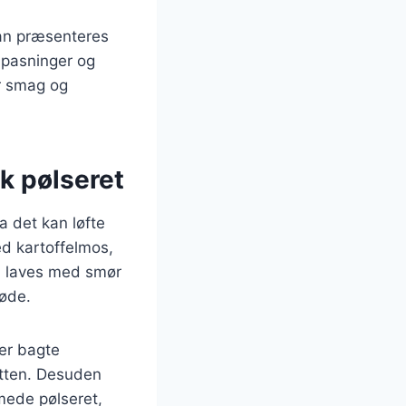
kan præsenteres
ilpasninger og
er smag og
k pølseret
a det kan løfte
ed kartoffelmos,
an laves med smør
løde.
ler bagte
retten. Desuden
emede pølseret,