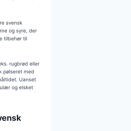
ere svensk
dme og syre, der
tilbehør til
ks. rugbrød eller
sk pølseret med
måltidet. Uanset
ulær og elsket
svensk