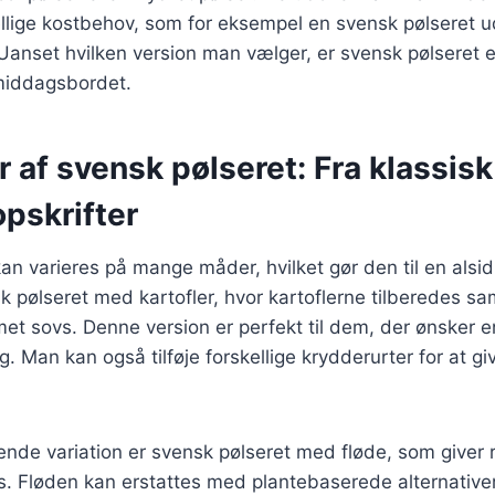
skellige kostbehov, som for eksempel en svensk pølseret u
anset hvilken version man vælger, er svensk pølseret en 
 middagsbordet.
r af svensk pølseret: Fra klassisk 
pskrifter
an varieres på mange måder, hvilket gør den til en alsid
sk pølseret med kartofler, hvor kartoflerne tilberedes
met sovs. Denne version er perfekt til dem, der ønsker e
Man kan også tilføje forskellige krydderurter for at giv
de variation er svensk pølseret med fløde, som giver r
s. Fløden kan erstattes med plantebaserede alternative