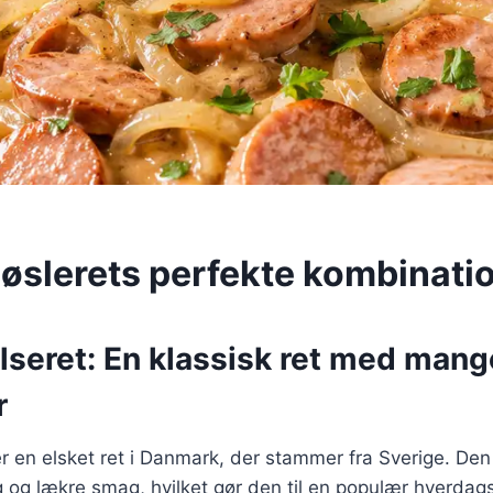
øslerets perfekte kombinati
lseret: En klassisk ret med mang
r
r en elsket ret i Danmark, der stammer fra Sverige. Den 
g og lækre smag, hvilket gør den til en populær hverdags