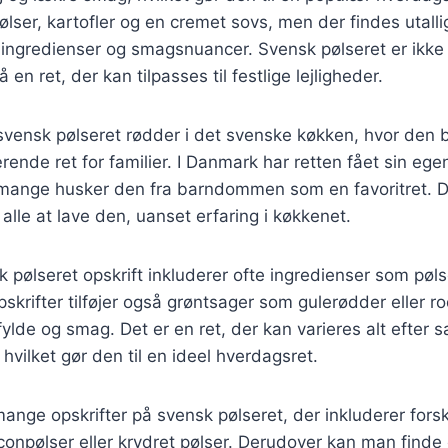
ølser, kartofler og en cremet sovs, men der findes utalli
ige ingredienser og smagsnuancer. Svensk pølseret er ikke
n ret, der kan tilpasses til festlige lejligheder.
 svensk pølseret rødder i det svenske køkken, hvor den 
rende ret for familier. I Danmark har retten fået sin egen
mange husker den fra barndommen som en favoritret. De
 alle at lave den, uanset erfaring i køkkenet.
 pølseret opskrift inkluderer ofte ingredienser som pølse
skrifter tilføjer også grøntsager som gulerødder eller ro
fylde og smag. Det er en ret, der kan varieres alt efter
vilket gør den til en ideel hverdagsret.
mange opskrifter på svensk pølseret, der inkluderer forsk
onpølser eller krydret pølser. Derudover kan man finde o