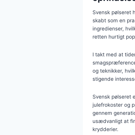
Svensk pølseret h
skabt som en prak
ingredienser, hvi
retten hurtigt po
I takt med at tid
smagspræferencer.
og teknikker, hvil
stigende interes
Svensk pølseret er
julefrokoster og 
gennem generatione
usædvanligt at fi
krydderier.