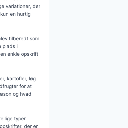
ge variationer, der
 kun en hurtig
blev tilberedt som
 plads i
n enkle opskrift
r, kartofler, løg
dfrugter for at
 sæson og hvad
ellige typer
pskrifter, der er