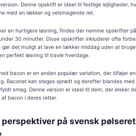
version. Denne opskrift er ideel til festlige lejligheder, 
ne med en lækker og velsmagende ret.
er en hurtigere løsning, findes der nemme opskrifter på
under 30 minutter. Disse opskrifter inkluderer ofte forb
 gør det muligt at lave en lækker middag uden at bruge 
n perfekt løsning til travle hverdage.
ed bacon er en anden populær variation, der tilføjer en
g. Baconet kan steges sprødt og derefter blandes med 
gfyldt smag. Denne version er ideel til dem, der elsker d
f bacon i deres retter.
 perspektiver på svensk pølsere
e