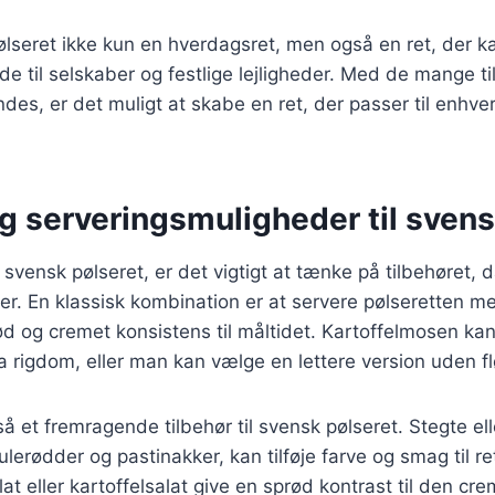
ølseret ikke kun en hverdagsret, men også en ret, der 
e til selskaber og festlige lejligheder. Med de mange t
indes, er det muligt at skabe en ret, der passer til enhv
g serveringsmuligheder til svens
svensk pølseret, er det vigtigt at tænke på tilbehøret, d
jder. En klassisk kombination er at servere pølseretten m
lød og cremet konsistens til måltidet. Kartoffelmosen k
ra rigdom, eller man kan vælge en lettere version uden f
å et fremragende tilbehør til svensk pølseret. Stegte el
ulerødder og pastinakker, kan tilføje farve og smag til 
lat eller kartoffelsalat give en sprød kontrast til den cr