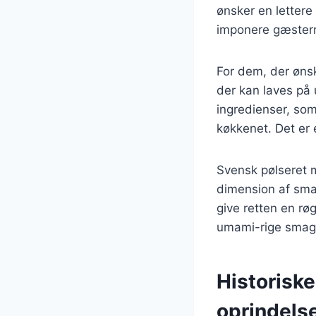
ønsker en lettere 
imponere gæster
For dem, der ønsk
der kan laves på 
ingredienser, som
køkkenet. Det er e
Svensk pølseret m
dimension af sma
give retten en rø
umami-rige smag a
Historiske
oprindels