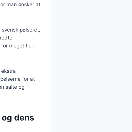
hvor man ønsker at
 svensk pølseret,
eredte
for meget tid i
 ekstra
pølserne for at
en salte og
t og dens