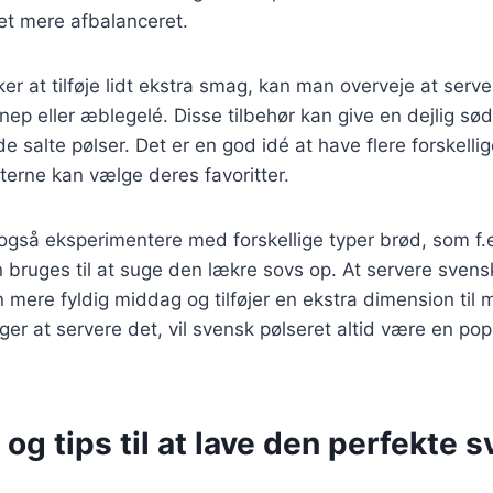
det mere afbalanceret.
er at tilføje lidt ekstra smag, kan man overveje at serv
ep eller æblegelé. Disse tilbehør kan give en dejlig sø
salte pølser. Det er en god idé at have flere forskellige 
erne kan vælge deres favoritter.
gså eksperimentere med forskellige typer brød, som f.e
 bruges til at suge den lækre sovs op. At servere sven
n mere fyldig middag og tilføjer en ekstra dimension til 
r at servere det, vil svensk pølseret altid være en pop
 og tips til at lave den perfekte 