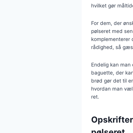
hvilket gør målti
For dem, der ønsk
pølseret med senn
komplementerer de 
rådighed, så gæst
Endelig kan man o
baguette, der kan
brød gør det til e
hvordan man vælge
ret.
Opskrifter
pølseret