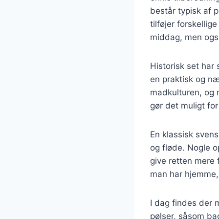
består typisk af p
tilføjer forskell
middag, men også e
Historisk set har
en praktisk og næ
madkulturen, og 
gør det muligt for
En klassisk svensk
og fløde. Nogle op
give retten mere 
man har hjemme, h
I dag findes der 
pølser, såsom bac