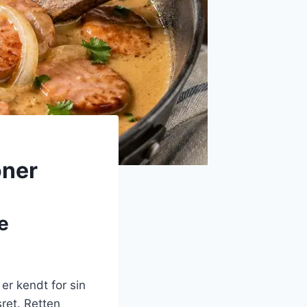
oner
e
er kendt for sin
ret. Retten