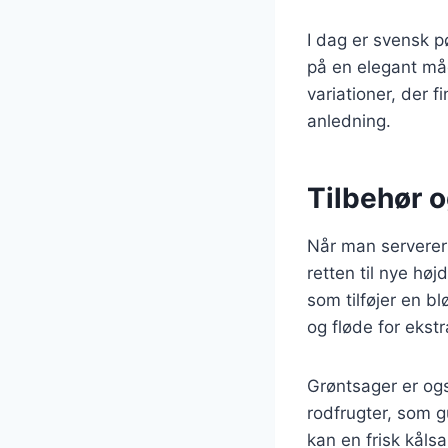
I dag er svensk p
på en elegant måd
variationer, der f
anledning.
Tilbehør o
Når man serverer 
retten til nye hø
som tilføjer en b
og fløde for ekst
Grøntsager er ogs
rodfrugter, som g
kan en frisk kålsa