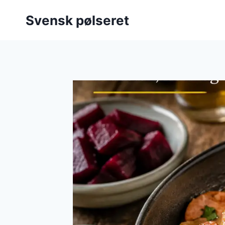
Fortsæt
Svensk pølseret
til
indhold