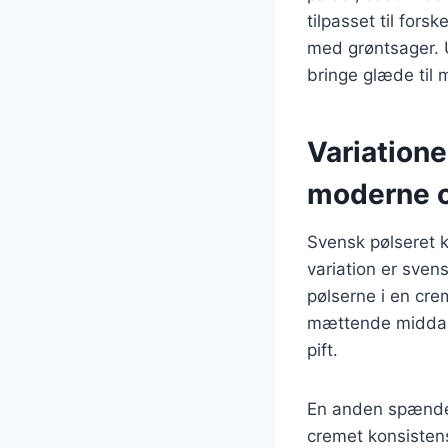
tilpasset til for
med grøntsager. U
bringe glæde til
Variatione
moderne o
Svensk pølseret k
variation er sven
pølserne i en cre
mættende middag. 
pift.
En anden spænden
cremet konsisten