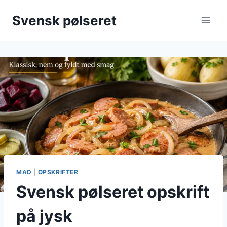
Fortsæt
Svensk pølseret
til
indhold
MAD
|
OPSKRIFTER
Svensk pølseret opskrift
på jysk