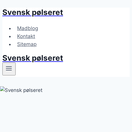
Svensk pølseret
Fortsæt
til
indhold
Madblog
Kontakt
Sitemap
Svensk pølseret