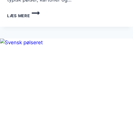
SVENSK
LÆS MERE
PØLSERET
MED
KARTOFLER
OG
BACON
PÅ
TALLERKENEN