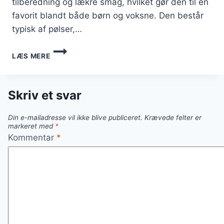
tilberedning og lækre smag, hvilket gør den til en
favorit blandt både børn og voksne. Den består
typisk af pølser,…
SVENSK
LÆS MERE
PØLSERET
MED
BACON:
SPRØDT
Skriv et svar
OG
LÆKKERT
Din e-mailadresse vil ikke blive publiceret.
Krævede felter er
markeret med
*
Kommentar
*