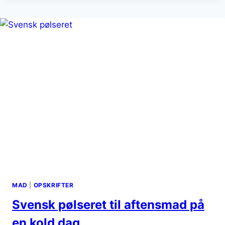
PÅSKEMIDDAG
MED
ÆBLER
MAD
|
OPSKRIFTER
Svensk pølseret til aftensmad på
en kold dag